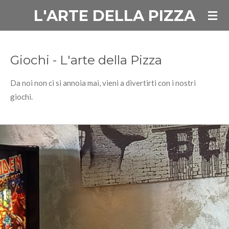
L'ARTE DELLA PIZZA
Vai
al
contenuto
principale
Giochi - L'arte della Pizza
Da noi non ci si annoia mai, vieni a divertirti con i nostri
giochi.